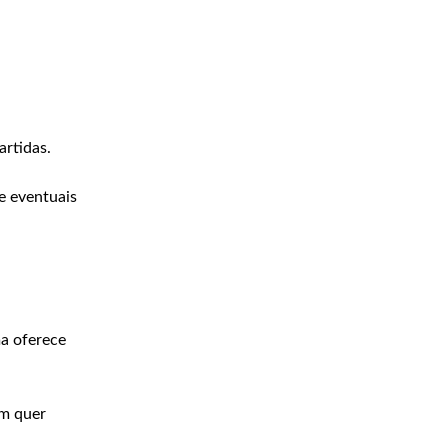
rtidas.
e eventuais
ma oferece
m quer