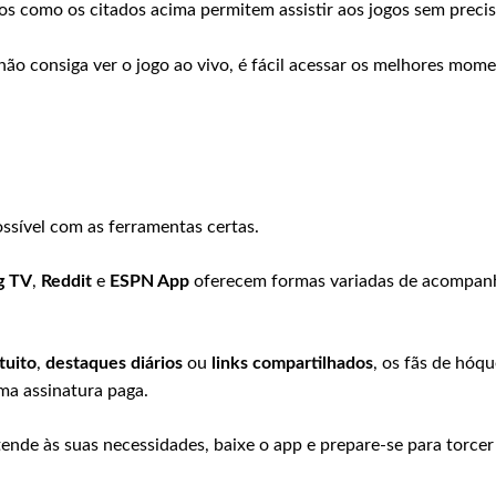
vos como os citados acima permitem assistir aos jogos sem preci
ão consiga ver o jogo ao vivo, é fácil acessar os melhores mome
ssível com as ferramentas certas.
g TV
,
Reddit
e
ESPN App
oferecem formas variadas de acompanh
tuito
,
destaques diários
ou
links compartilhados
, os fãs de hóq
ma assinatura paga.
ende às suas necessidades, baixe o app e prepare-se para torcer