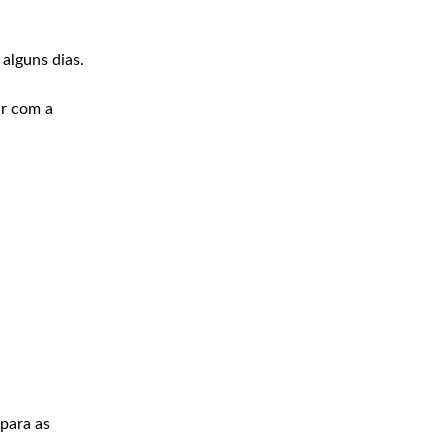
 alguns dias.
ar com a
para as