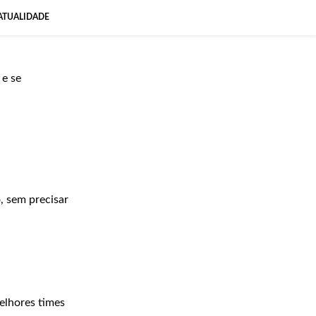
ATUALIDADE
 e se
, sem precisar
elhores times