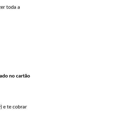
zer toda a
ado no cartão
) e te cobrar