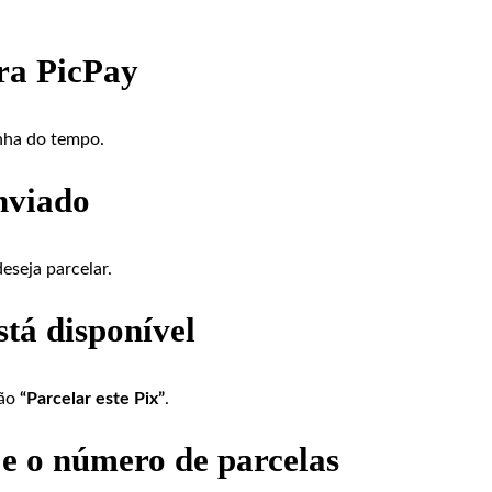
ira PicPay
inha do tempo.
nviado
eseja parcelar.
stá disponível
tão
“Parcelar este Pix”
.
 e o número de parcelas