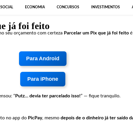
SOCIAL
ECONOMIA
CONCURSOS
INVESTIMENTOS
 já foi feito
 no seu orçamento com certeza
Parcelar um Pix que já foi feito
é
Para Android
Para iPhone
ensou: “
Putz… devia ter parcelado isso!
” — fique tranquilo.
reto no app do
PicPay
, mesmo
depois de o dinheiro já ter saído d