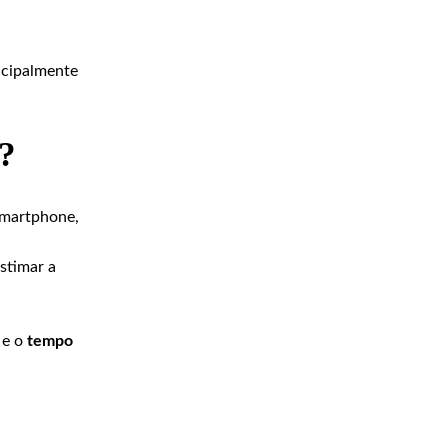
incipalmente
?
 smartphone,
stimar a
e o
tempo