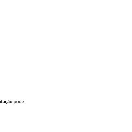
ntação
pode