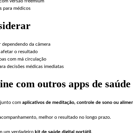
 com versão freemium
os para médicos
siderar
ar dependendo da câmera
afetar o resultado
oas com má circulação
ra decisões médicas imediatas
ine com outros apps de saúde
o junto com
aplicativos de meditação, controle de sono ou alime
 acompanhamento, melhor o resultado no longo prazo.
em um verdadeiro
kit de saúde digital portátil
.