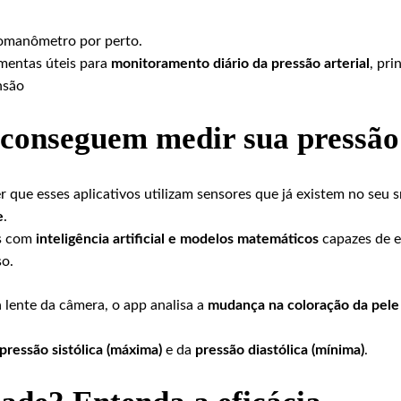
omanômetro por perto.
amentas úteis para
monitoramento diário da pressão arterial
, pr
nsão
 conseguem medir sua pressão
 que esses aplicativos utilizam sensores que já existem no seu
e
.
es com
inteligência artificial e modelos matemáticos
capazes de e
so.
lente da câmera, o app analisa a
mudança na coloração da pele
pressão sistólica (máxima)
e da
pressão diastólica (mínima)
.