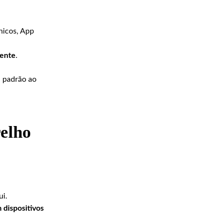
nicos, App
mente
.
u padrão ao
relho
ui.
 dispositivos