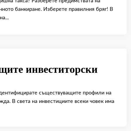
дишна такса? Разберете предимствата на
ното банкиране. Изберете правилния бряг! В
а...
щите инвеститорски
 идентифицирате съществуващите профили на
жда. В света на инвестициите всеки човек има