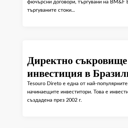
фючърсни договори, търгувани на BM&F Bo
търгуваните стоки...
Директно съкровище
инвестиция в Бразил
Tesouro Direto е една от най-популярнит
начинаещите инвеститори. Това е инвест
създадена през 2002 г.