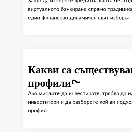
Защо да изберете кредитна карта без го
виртуалното банкиране спрямо традицион
един финансово динамичен свят изборът н
Какви са съществува
профили?
Ако мислите да инвестирате, трябва да
инвеститори и да разберете кой ви подхо
профил...