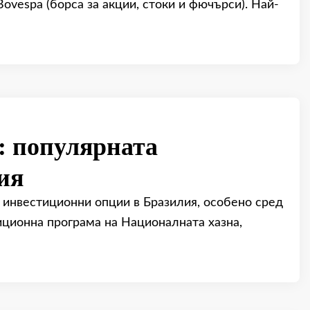
vespa (борса за акции, стоки и фючърси). Най-
: популярната
ия
е инвестиционни опции в Бразилия, особено сред
иционна програма на Националната хазна,