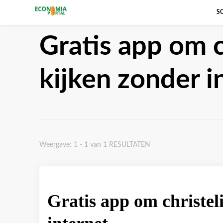
S
Economieportaal
Gratis app om ch
kijken zonder i
Weergave: 1 - 1 van 1 RESULTATEN
Gratis app om christeli
internet