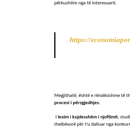
përkushtim nga të interesuarit.
https://economiapor
Megjithatë, është e rëndësishme të th
procesi i përzgjedhjes
.
I
lexim i kujdesshëm i njoftimit
, stud
thelbësorë për t'u dalluar nga konkurr