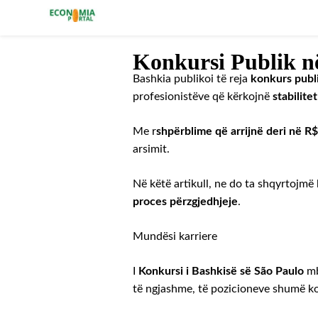
Portali i Ekonomisë
Konkursi Publik n
Bashkia publikoi të reja
konkurs publ
profesionistëve që kërkojnë
stabilite
Me r
shpërblime që arrijnë deri në R$
arsimit.
Në këtë artikull, ne do ta shqyrtojmë
proces përzgjedhjeje
.
Mundësi karriere
I
Konkursi i Bashkisë së São Paulo
mb
të ngjashme, të pozicioneve shumë k