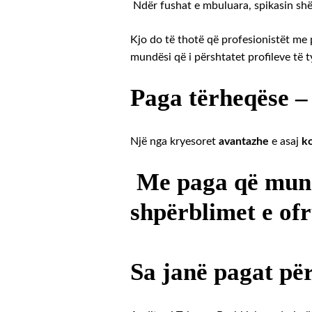
Ndër fushat e mbuluara, spikasin shën
Kjo do të thotë që profesionistët me
mundësi që i përshtatet profileve të t
Paga tërheqëse –
Një nga kryesoret
avantazhe
e asaj
ko
Me paga që mund 
shpërblimet e ofr
Sa janë pagat për