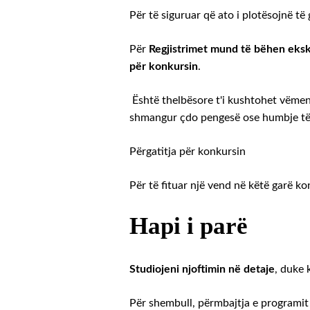
Për të siguruar që ato i plotësojnë të
Për
Regjistrimet mund të bëhen ekskl
për konkursin
.
Është thelbësore t'i kushtohet vëme
shmangur çdo pengesë ose humbje të
Përgatitja për konkursin
Për të fituar një vend në këtë garë k
Hapi i parë
Studiojeni njoftimin në detaje
, duke 
Për shembull, përmbajtja e programit 