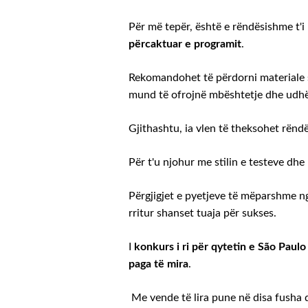
Për më tepër, është e rëndësishme t'
përcaktuar e programit
.
Rekomandohet të përdorni materiale s
mund të ofrojnë mbështetje dhe udhëz
Gjithashtu, ia vlen të theksohet rënd
Për t'u njohur me stilin e testeve dhe
Përgjigjet e pyetjeve të mëparshme n
rritur shanset tuaja për sukses.
I
konkurs i ri për qytetin e São Paulo
paga të mira
.
Me vende të lira pune në disa fusha