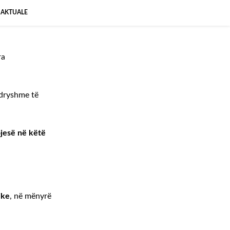
 AKTUALE
ra
ndryshme të
pjesë në këtë
ike
, në mënyrë