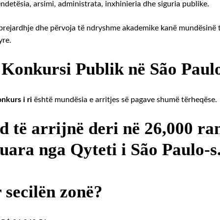
detësia, arsimi, administrata, inxhinieria dhe siguria publike.
 prejardhje dhe përvoja të ndryshme akademike kanë mundësinë t
yre.
 Konkursi Publik në São Paul
nkurs i ri
është mundësia e arritjes së pagave shumë tërheqëse.
të arrijnë deri në 26,000 ra
uara nga Qyteti i São Paulo-s
 secilën zonë?