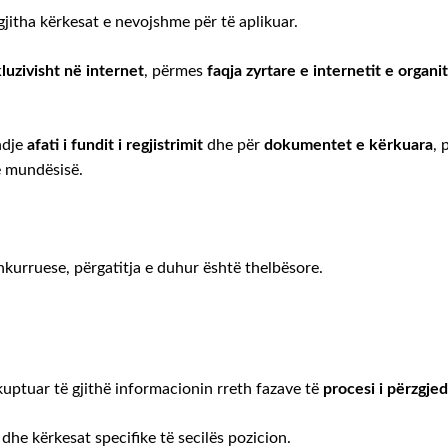
 gjitha kërkesat e nevojshme për të aplikuar.
uzivisht në internet
, përmes
faqja zyrtare e internetit e organi
ndje
afati i fundit i regjistrimit
dhe për
dokumentet e kërkuara
, 
 mundësisë.
onkurruese, përgatitja e duhur është thelbësore.
kuptuar të gjithë informacionin rreth fazave të
procesi i përzgje
dhe kërkesat specifike të secilës pozicion.