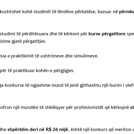
i kushtohet kohë studimit të lëndëve përkatëse, bazuar në
përmba
tudimi të përditësuara dhe të kërkoni për
kurse përgatitore
spe
ime gjatë përgatitjes.
ësia e praktikimit të ushtrimeve dhe simulimeve.
 për të praktikuar kohën e përgjigjes.
ga konkurse të ngjashme mund të jenë gjithashtu një burim i vle
ofron një mundësi të shkëlqyer për profesionistët që kërkojnë
st
 dhe
shpërblim deri në R$ 26 mijë
, është një konkurs që meriton