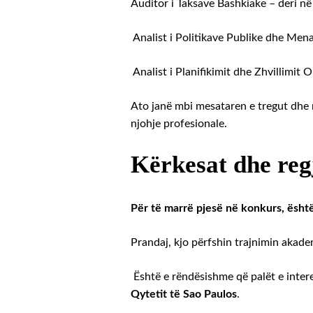
Auditor i Taksave Bashkiake – deri n
Analist i Politikave Publike dhe Men
Analist i Planifikimit dhe Zhvillimit 
Ato janë mbi mesataren e tregut dhe 
njohje profesionale.
Kërkesat dhe reg
Për të marrë pjesë në konkurs, ësh
Prandaj, kjo përfshin trajnimin akadem
Është e rëndësishme që palët e inter
Qytetit të Sao Paulos
.