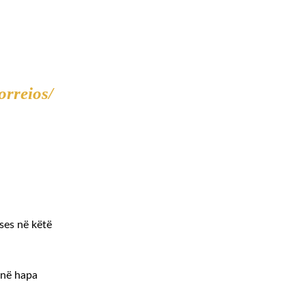
orreios/
ses në këtë
anë hapa