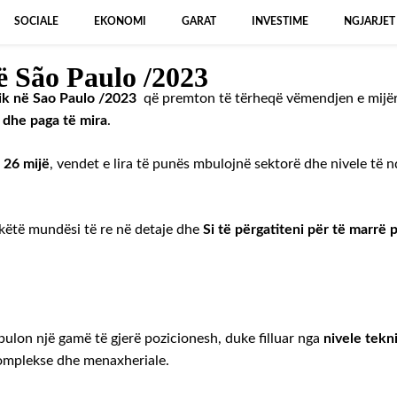
SOCIALE
EKONOMI
GARAT
INVESTIME
NGJARJET
ë São Paulo /2023
ik në Sao Paulo /2023
që premton të tërheqë vëmendjen e mijë
t dhe paga të mira
.
 26 mijë
, vendet e lira të punës mbulojnë sektorë dhe nivele të 
 këtë mundësi të re në detaje dhe
Si të përgatiteni për të marrë 
ulon një gamë të gjerë pozicionesh, duke filluar nga
nivele tekn
omplekse dhe menaxheriale.