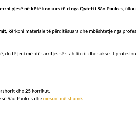
errni pjesë në këtë konkurs të ri nga Qyteti i São Paulo-s
, fillo
mit
, kërkoni materiale të përditësuara dhe mbështetje nga profes
 do të jeni më afër arritjes së stabilitetit dhe suksesit profesion
rshorit dhe 25 korrikut.
ë së São Paulo-s dhe
mësoni më shumë.