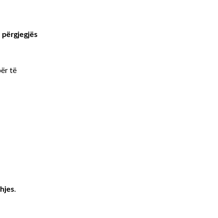
t përgjegjës
për të
dhjes
.