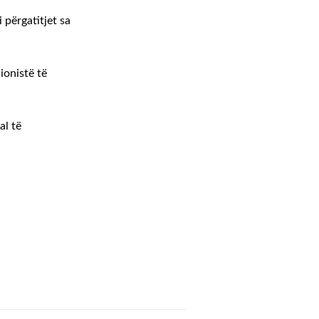
ni përgatitjet sa
ionistë të
al të