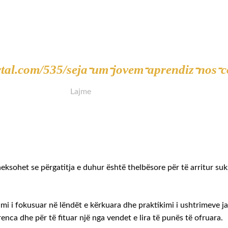
tal.com/535/seja-um-jovem-aprendiz-nos-c
Lajme
eksohet se përgatitja e duhur është thelbësore për të arritur suk
imi i fokusuar në lëndët e kërkuara dhe praktikimi i ushtrimeve j
enca dhe për të fituar një nga vendet e lira të punës të ofruara.