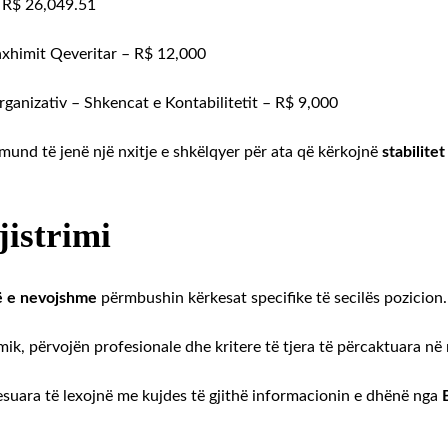
ë R$ 26,049.51
axhimit Qeveritar – R$ 12,000
Organizativ – Shkencat e Kontabilitetit – R$ 9,000
mund të jenë një nxitje e shkëlqyer për ata që kërkojnë
stabilitet
jistrimi
të e nevojshme
përmbushin kërkesat specifike të secilës pozicion.
ik, përvojën profesionale dhe kritere të tjera të përcaktuara në 
esuara të lexojnë me kujdes të gjithë informacionin e dhënë nga