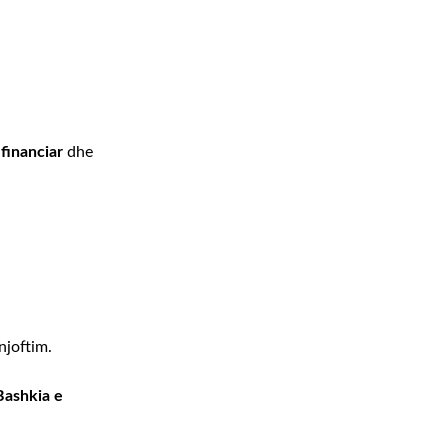
 financiar
dhe
njoftim.
Bashkia e