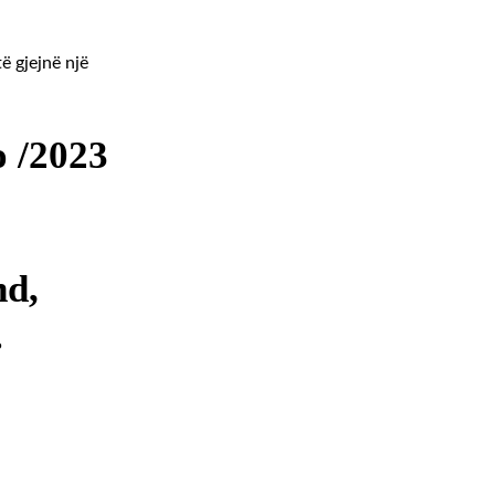
ë gjejnë një
o /2023
nd,
.