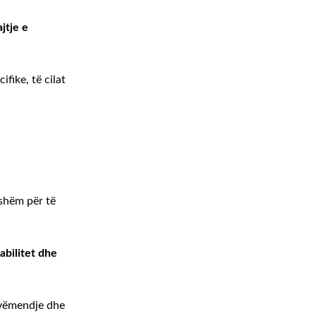
jtje e
cifike, të cilat
fshëm për të
abilitet dhe
 vëmendje dhe