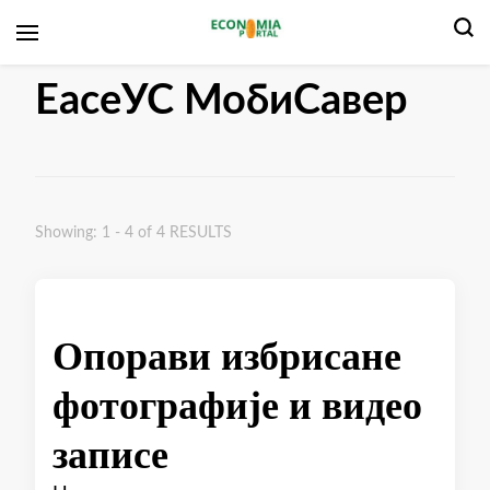
Економски портал
ЕасеУС МобиСавер
Showing: 1 - 4 of 4 RESULTS
Опорави избрисане
фотографије и видео
записе