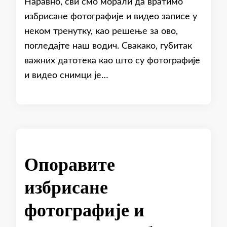
Наравно, сви смо морали да вратимо
избрисане фотографије и видео записе у
неком тренутку, као решење за ово,
погледајте наш водич. Свакако, губитак
важних датотека као што су фотографије
и видео снимци је…
Опоравите
избрисане
фотографије и