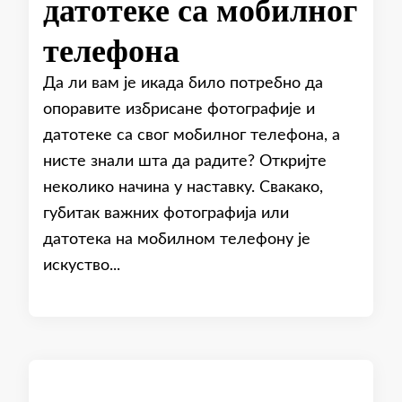
датотеке са мобилног
телефона
Да ли вам је икада било потребно да
опоравите избрисане фотографије и
датотеке са свог мобилног телефона, а
нисте знали шта да радите? Откријте
неколико начина у наставку. Свакако,
губитак важних фотографија или
датотека на мобилном телефону је
искуство...