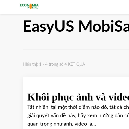
Cổng thông tin kinh tế
EasyUS MobiSa
Hiển thị: 1 - 4 trong số 4 KẾT QUẢ
Khôi phục ảnh và vide
Tất nhiên, tại một thời điểm nào đó, tất cả 
giải quyết vấn đề này, hãy xem hướng dẫn củ
quan trọng như ảnh, video là…