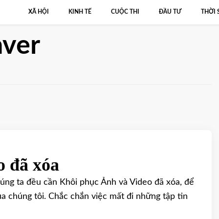
XÃ HỘI
KINH TẾ
CUỘC THI
ĐẦU TƯ
THỜI 
ver
o đã xóa
chúng ta đều cần Khôi phục Ảnh và Video đã xóa, để
a chúng tôi. Chắc chắn việc mất đi những tập tin