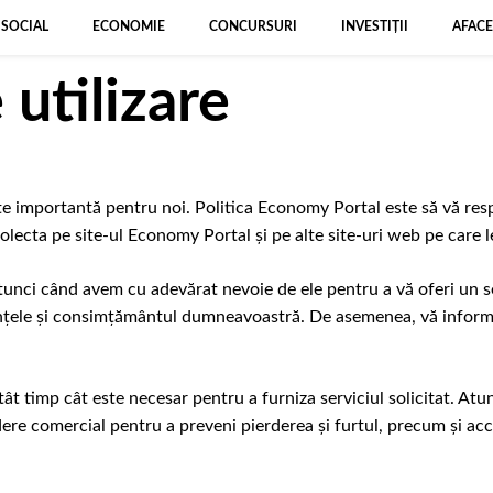
SOCIAL
ECONOMIE
CONCURSURI
INVESTIȚII
AFACE
utilizare
 importantă pentru noi. Politica Economy Portal este să vă respe
olecta pe site-ul Economy Portal și pe alte site-uri web pe care 
tunci când avem cu adevărat nevoie de ele pentru a vă oferi un s
tințele și consimțământul dumneavoastră. De asemenea, vă informă
ât timp cât este necesar pentru a furniza serviciul solicitat. At
ere comercial pentru a preveni pierderea și furtul, precum și acc