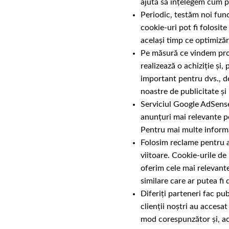
ajută să înțelegem cum p
Periodic, testăm noi func
cookie-uri pot fi folosit
același timp ce optimizări
Pe măsură ce vindem produ
realizează o achiziție și,
important pentru dvs., d
noastre de publicitate și
Serviciul Google AdSense 
anunțuri mai relevante p
Pentru mai multe informaț
Folosim reclame pentru a
viitoare. Cookie-urile d
oferim cele mai relevant
similare care ar putea fi 
Diferiți parteneri fac pu
clienții noștri au accesat
mod corespunzător și, aco