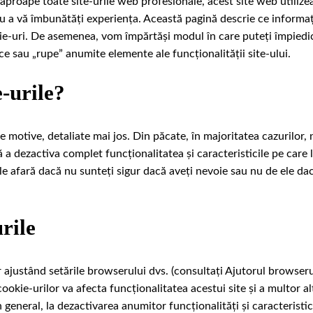
proape toate site-urile web profesionale, acest site web utilizeaz
 a vă îmbunătăți experiența. Această pagină descrie ce informați
ie-uri. De asemenea, vom împărtăși modul în care puteți împiedic
e sau „rupe” anumite elemente ale funcționalității site-ului.
-urile?
e motive, detaliate mai jos. Din păcate, în majoritatea cazurilor, 
 a dezactiva complet funcționalitatea și caracteristicile pe care 
le afară dacă nu sunteți sigur dacă aveți nevoie sau nu de ele dac
rile
 ajustând setările browserului dvs. (consultați Ajutorul browseru
okie-urilor va afecta funcționalitatea acestui site și a multor alt
 general, la dezactivarea anumitor funcționalități și caracteristic