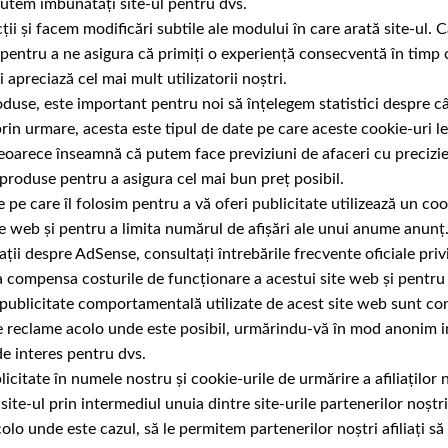
utem îmbunătăți site-ul pentru dvs.
ții și facem modificări subtile ale modului în care arată site-ul. 
e pentru a ne asigura că primiți o experiență consecventă în timp ce
 apreciază cel mai mult utilizatorii noștri.
se, este important pentru noi să înțelegem statistici despre câți
 prin urmare, acesta este tipul de date pe care aceste cookie-uri l
eoarece înseamnă că putem face previziuni de afaceri cu precizie
 produse pentru a asigura cel mai bun preț posibil.
pe care îl folosim pentru a vă oferi publicitate utilizează un co
e web și pentru a limita numărul de afișări ale unui anume anunț
ii despre AdSense, consultați întrebările frecvente oficiale pri
 compensa costurile de funcționare a acestui site web și pentru 
e publicitate comportamentală utilizate de acest site web sunt co
e reclame acolo unde este posibil, urmărindu-vă în mod anonim i
de interes pentru dvs.
blicitate în numele nostru și cookie-urile de urmărire a afiliațilo
 site-ul prin intermediul unuia dintre site-urile partenerilor noștri
lo unde este cazul, să le permitem partenerilor noștri afiliați s