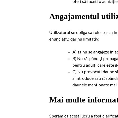
oferi să faceți o achiziție
Angajamentul utili
Utilizatorul se obliga sa foloseasca i
enunciativ, dar nu limitativ:
A) să nu se angajeze în ac
B) Nu răspândiți propaga
pentru adulți care este i
C) Nu provocați daune sis
a introduce sau răspândi
daunele menționate mai 
Mai multe informat
Sperăm că acest lucru a fost clarific