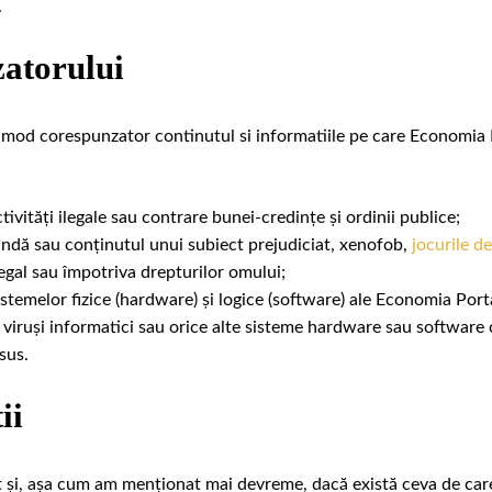
.
zatorului
n mod corespunzator continutul si informatiile pe care Economia P
tivități ilegale sau contrare bunei-credințe și ordinii publice;
ndă sau conținutul unui subiect prejudiciat, xenofob,
jocurile de
legal sau împotriva drepturilor omului;
temelor fizice (hardware) și logice (software) ale Economia Portal,
 viruși informatici sau orice alte sisteme hardware sau software
sus.
ii
at și, așa cum am menționat mai devreme, dacă există ceva de care