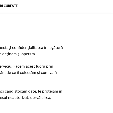
RI CURENTE
ctați confidențialitatea în legătură
le deținem și operăm.
erviciu. Facem acest lucru prin
m de ce îl colectăm și cum va fi
unci când stocăm date, le protejăm în
esul neautorizat, dezvăluirea,