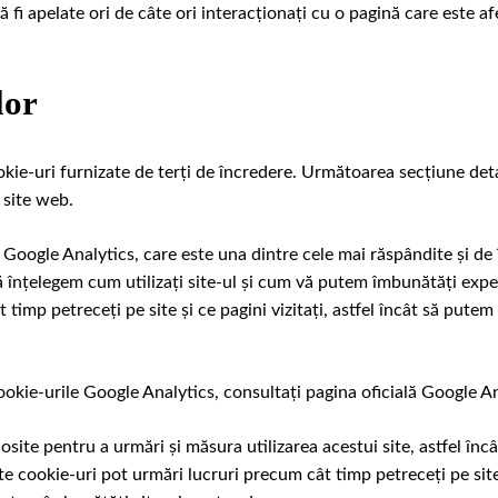
ă fi apelate ori de câte ori interacționați cu o pagină care este a
lor
ookie-uri furnizate de terți de încredere. Următoarea secțiune deta
 site web.
 Google Analytics, care este una dintre cele mai răspândite și de 
ă înțelegem cum utilizați site-ul și cum vă putem îmbunătăți exp
 timp petreceți pe site și ce pagini vizitați, astfel încât să pu
okie-urile Google Analytics, consultați pagina oficială Google An
olosite pentru a urmări și măsura utilizarea acestui site, astfel 
e cookie-uri pot urmări lucruri precum cât timp petreceți pe site 