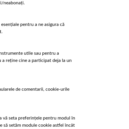
ați/neabonați.
t esențiale pentru a ne asigura că
t.
instrumente utile sau pentru a
 a reține cine a participat deja la un
ularele de comentarii, cookie-urile
a vă seta preferințele pentru modul în
uie să setăm module cookie astfel încât