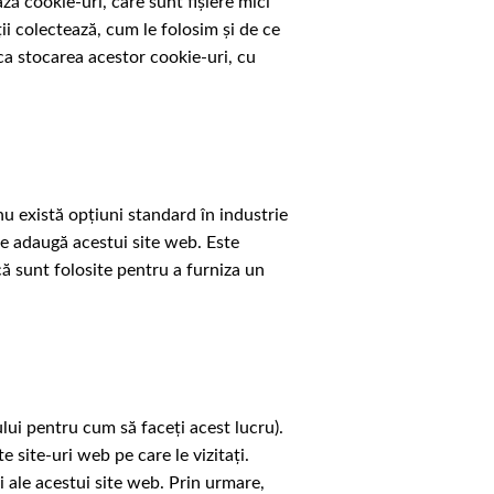
ă cookie-uri, care sunt fișiere mici
i colectează, cum le folosim și de ce
a stocarea acestor cookie-uri, cu
nu există opțiuni standard în industrie
le adaugă acestui site web. Este
ă sunt folosite pentru a furniza un
lui pentru cum să faceți acest lucru).
e site-uri web pe care le vizitați.
i ale acestui site web. Prin urmare,