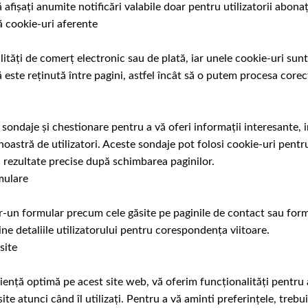
ă afișați anumite notificări valabile doar pentru utilizatorii abon
 cookie-uri aferente
lități de comerț electronic sau de plată, iar unele cookie-uri sun
te reținută între pagini, astfel încât să o putem procesa corec
sondaje și chestionare pentru a vă oferi informații interesante, 
noastră de utilizatori. Aceste sondaje pot folosi cookie-uri pentru
i rezultate precise după schimbarea paginilor.
mulare
tr-un formular precum cele găsite pe paginile de contact sau form
ine detaliile utilizatorului pentru corespondența viitoare.
site
iență optimă pe acest site web, vă oferim funcționalități pentru 
ite atunci când îl utilizați. Pentru a vă aminti preferințele, treb