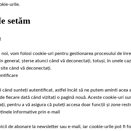
kie-urile.
le setăm
t
 noi, vom folosi cookie-uri pentru gestionarea procesului de înre
 în general, șterse atunci când vă deconectați, totuși, în unele ca
 site când vă deconectați.
ntificare
 când sunteți autentificat, astfel încât să ne putem aminti acea 
 de fiecare dată când vizitați o pagină nouă. Aceste cookie-uri s
i, pentru a vă asigura că puteți accesa doar funcții și zone rest
tinele informative prin e-mail
icii de abonare la newsletter sau e-mail, iar cookie-urile pot fi f