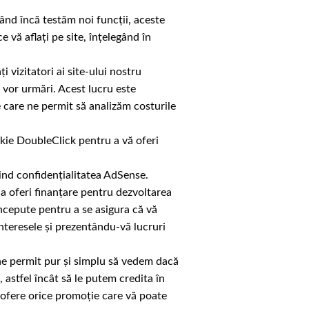
Când încă testăm noi funcții, aceste
 vă aflați pe site, înțelegând în
 vizitatori ai site-ului nostru
e vor urmări. Acest lucru este
 care ne permit să analizăm costurile
okie DoubleClick pentru a vă oferi
.
vind confidențialitatea AdSense.
a oferi finanțare pentru dezvoltarea
ncepute pentru a se asigura că vă
nteresele și prezentându-vă lucruri
r ne permit pur și simplu să vedem dacă
, astfel încât să le putem credita în
ă ofere orice promoție care vă poate