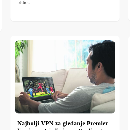
platio...
Najbolji VPN za gledanje Premier
lige izvan Ujedinjenog Kraljevstva